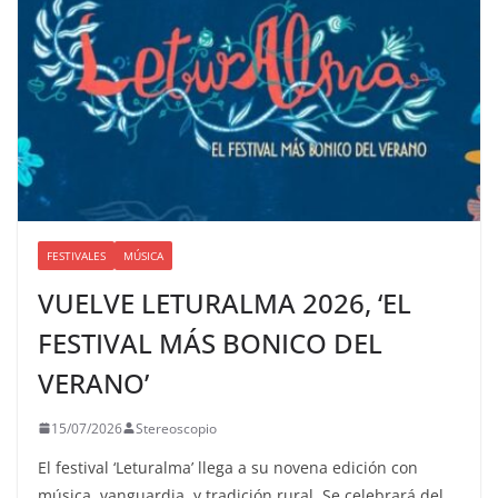
FESTIVALES
MÚSICA
VUELVE LETURALMA 2026, ‘EL
FESTIVAL MÁS BONICO DEL
VERANO’
15/07/2026
Stereoscopio
El festival ‘Leturalma’ llega a su novena edición con
música, vanguardia, y tradición rural. Se celebrará del