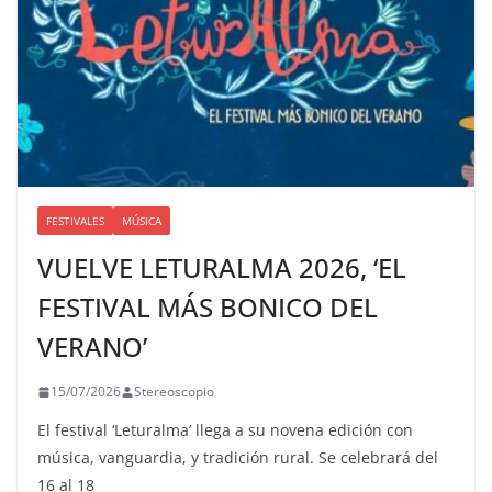
FESTIVALES
MÚSICA
VUELVE LETURALMA 2026, ‘EL
FESTIVAL MÁS BONICO DEL
VERANO’
15/07/2026
Stereoscopio
El festival ‘Leturalma’ llega a su novena edición con
música, vanguardia, y tradición rural. Se celebrará del
16 al 18