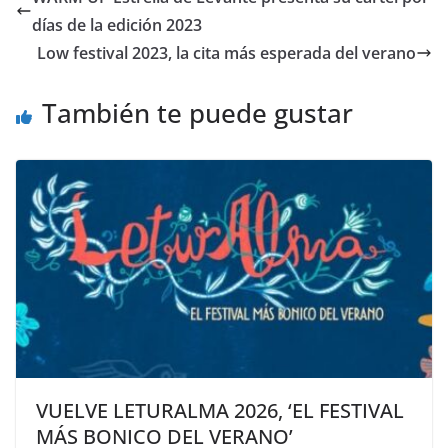
«Jarama»,
días de la edición 2023
adelanto
Low festival 2023, la cita más esperada del verano
de
su
También te puede gustar
próximo
single
en
vinilo
VUELVE LETURALMA 2026, ‘EL FESTIVAL
MÁS BONICO DEL VERANO’