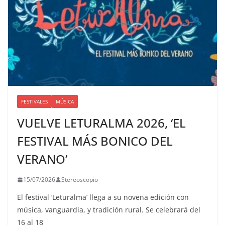
FESTIVALES
MÚSICA
VUELVE LETURALMA 2026, ‘EL
FESTIVAL MÁS BONICO DEL
VERANO’
15/07/2026
Stereoscopio
El festival ‘Leturalma’ llega a su novena edición con
música, vanguardia, y tradición rural. Se celebrará del
16 al 18