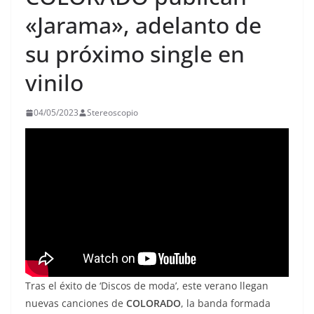
«Jarama», adelanto de
su próximo single en
vinilo
04/05/2023
Stereoscopio
Tras el éxito de ‘Discos de moda’, este verano llegan
nuevas canciones de
COLORADO
, la banda formada