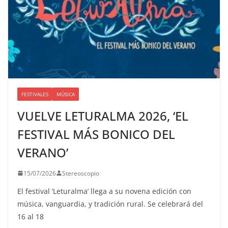
FESTIVALES
MÚSICA
VUELVE LETURALMA 2026, ‘EL
FESTIVAL MÁS BONICO DEL
VERANO’
15/07/2026
Stereoscopio
El festival ‘Leturalma’ llega a su novena edición con
música, vanguardia, y tradición rural. Se celebrará del
16 al 18